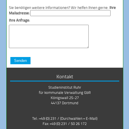
Sie benötigen weitere Informationen? Wir helfen Ihnen gerne.
Ihre
Mailadresse:
Ihre Anfrage:
Senden
Kontakt
Studieninstitut Ruhr
für kommunale Verwaltung GbR
Königswall 25-27
44137 Dortmund
Tel.: +49 (0) 231 /
(Durchwahlen + E-Mail)
Fax: +49 (0) 231 / 50 26 172