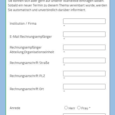
Sie können sich aber gern auf unserer Warteliste eintragen lassen.
Sobald ein neuer Termin zu diesem Thema vereinbart wurde, werden
Sie automatisch und unverbindlich darüber informiert.
Institution / Firma
*
E-Mail Rechnungsempfänger
*
Rechnungsempfänger
Abteilung,
Organisationseinheit
*
Rechnungsanschrift Straße
*
Rechnungsanschrift PLZ
*
Rechnungsanschrift Ort
*
Anrede
Herr
Frau *