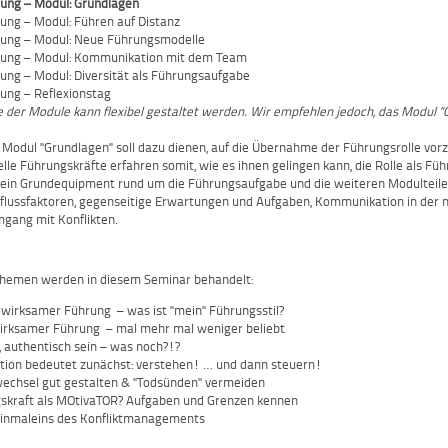
rung – Modul: Grundlagen
rung – Modul: Führen auf Distanz
rung – Modul: Neue Führungsmodelle
rung – Modul: Kommunikation mit dem Team
rung – Modul: Diversität als Führungsaufgabe
rung – Reflexionstag
e der Module kann flexibel gestaltet werden. Wir empfehlen jedoch, das Modul "
 Modul "Grundlagen" soll dazu dienen, auf die Übernahme der Führungsrolle vor
elle Führungskräfte erfahren somit, wie es ihnen gelingen kann, die Rolle als Füh
t ein Grundequipment rund um die Führungsaufgabe und die weiteren Modulteile 
nflussfaktoren, gegenseitige Erwartungen und Aufgaben, Kommunikation in der
mgang mit Konflikten.
Themen werden in diesem Seminar behandelt:
wirksamer Führung – was ist "mein" Führungsstil?
irksamer Führung – mal mehr mal weniger beliebt
n, authentisch sein – was noch?!?
ion bedeutet zunächst: verstehen! … und dann steuern!
echsel gut gestalten & "Todsünden" vermeiden
skraft als MOtivaTOR? Aufgaben und Grenzen kennen
Einmaleins des Konfliktmanagements