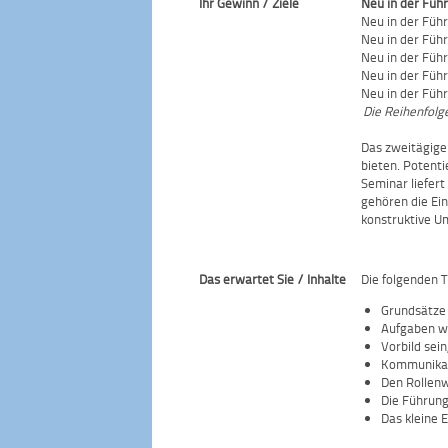
Ihr Gewinn / Ziele
Neu in der Füh
Neu in der Füh
Neu in der Füh
Neu in der Füh
Neu in der Füh
Neu in der Füh
Die Reihenfolg
Das zweitägige
bieten. Potenti
Seminar liefer
gehören die Ei
konstruktive U
Das erwartet Sie / Inhalte
Die folgenden 
Grundsätze 
Aufgaben w
Vorbild sei
Kommunikat
Den Rollenw
Die Führung
Das kleine 