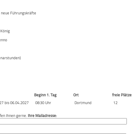
 neue Führungskräfte
 König
enno
inarstunden)
Beginn 1. Tag
Ort
freie Plätze
27 bis 06.04.2027
08:30 Uhr
Dortmund
12
fen Ihnen gerne.
Ihre Mailadresse: