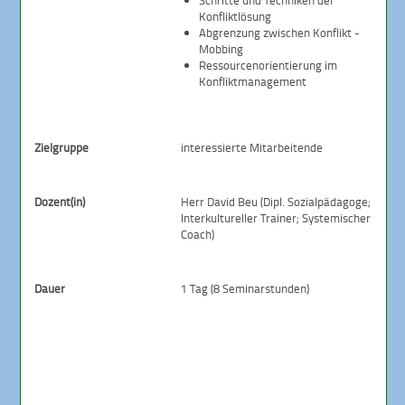
Schritte und Techniken der
Konfliktlösung
Abgrenzung zwischen Konflikt -
Mobbing
Ressourcenorientierung im
Konfliktmanagement
Zielgruppe
interessierte Mitarbeitende
Dozent(in)
Herr David Beu (Dipl. Sozialpädagoge;
Interkultureller Trainer; Systemischer
Coach)
Dauer
1 Tag (8 Seminarstunden)