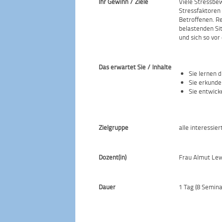
Ihr Gewinn / Ziele
Viele Stressbe
Stressfaktoren 
Betroffenen. Re
belastenden Sit
und sich so vor
Das erwartet Sie / Inhalte
Sie lernen 
Sie erkunde
Sie entwick
Zielgruppe
alle interessie
Dozent(in)
Frau Almut Lew
Dauer
1 Tag (8 Semin