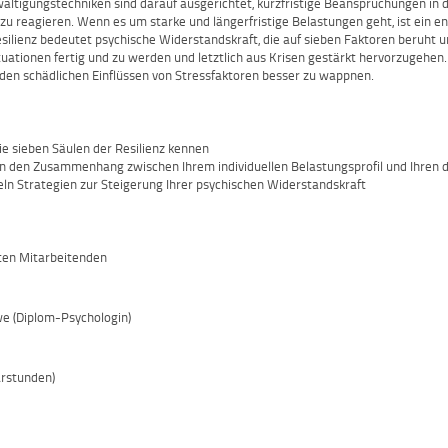
wältigungstechniken sind darauf ausgerichtet, kurzfristige Beanspruchungen in
zu reagieren. Wenn es um starke und längerfristige Belastungen geht, ist ein en
silienz bedeutet psychische Widerstandskraft, die auf sieben Faktoren beruht u
uationen fertig und zu werden und letztlich aus Krisen gestärkt hervorzugehen.
 den schädlichen Einflüssen von Stressfaktoren besser zu wappnen.
die sieben Säulen der Resilienz kennen
n den Zusammenhang zwischen Ihrem individuellen Belastungsprofil und Ihren 
eln Strategien zur Steigerung Ihrer psychischen Widerstandskraft
rten Mitarbeitenden
e (Diplom-Psychologin)
arstunden)