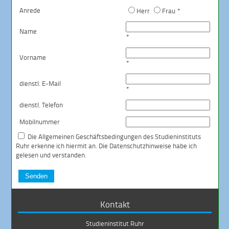
Anrede
Herr
Frau *
Name
*
Vorname
*
dienstl. E-Mail
*
dienstl. Telefon
Mobilnummer
Die
Allgemeinen Geschäftsbedingungen
des Studieninstituts
Ruhr erkenne ich hiermit an. Die
Datenschutzhinweise
habe ich
gelesen und verstanden.
Senden
Kontakt
Studieninstitut Ruhr