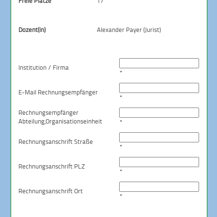
Freie Plätze
17
Dozent(in)
Alexander Payer (Jurist)
Institution / Firma
*
E-Mail Rechnungsempfänger
*
Rechnungsempfänger
Abteilung,
Organisationseinheit
*
Rechnungsanschrift Straße
*
Rechnungsanschrift PLZ
*
Rechnungsanschrift Ort
*