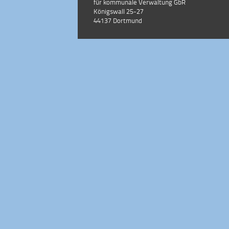
für kommunale Verwaltung GbR
Königswall 25-27
44137 Dortmund