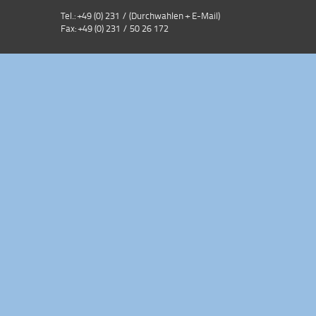
Tel.: +49 (0) 231 /
(Durchwahlen + E-Mail)
Fax: +49 (0) 231 / 50 26 172