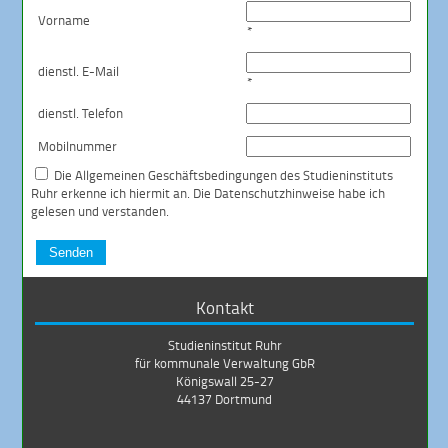
Vorname
*
dienstl. E-Mail
*
dienstl. Telefon
Mobilnummer
Die
Allgemeinen Geschäftsbedingungen
des Studieninstituts
Ruhr erkenne ich hiermit an. Die
Datenschutzhinweise
habe ich
gelesen und verstanden.
Senden
Kontakt
Studieninstitut Ruhr
für kommunale Verwaltung GbR
Königswall 25-27
44137 Dortmund