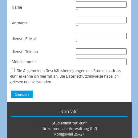
Name
*
Vorname
*
dienstl. E-Mail
*
dienstl. Telefon
Mobilnummer
Die
Allgemeinen Geschäftsbedingungen
des Studieninstituts
Ruhr erkenne ich hiermit an. Die
Datenschutzhinweise
habe ich
gelesen und verstanden.
Senden
Kontakt
Studieninstitut Ruhr
für kommunale Verwaltung GbR
Königswall 25-27